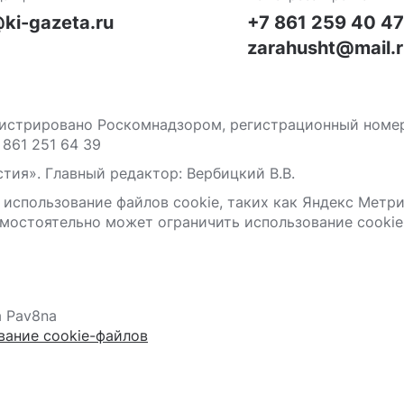
ki-gazeta.ru
+7 861 259 40 4
zarahusht@mail.
стрировано Роскомнадзором, регистрационный номер С
 861 251 64 39
тия». Главный редактор: Вербицкий В.В.
 использование файлов сооkіе, таких как Яндекс Метр
мостоятельно может ограничить использование сооkіе 
а Pav8na
вание cookie-файлов