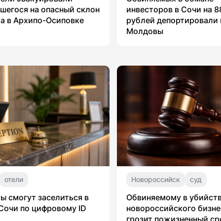
шегося на опасный склон
инвесторов в Сочи на 8
а в Архипо-Осиповке
рублей депортировали 
Молдовы
отели
Новороссийск
суд
ы смогут заселиться в
Обвиняемому в убийст
Сочи по цифровому ID
новороссийского бизн
грозит пожизненный ср