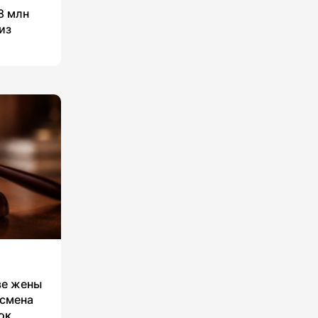
8 млн
из
ве жены
есмена
ок