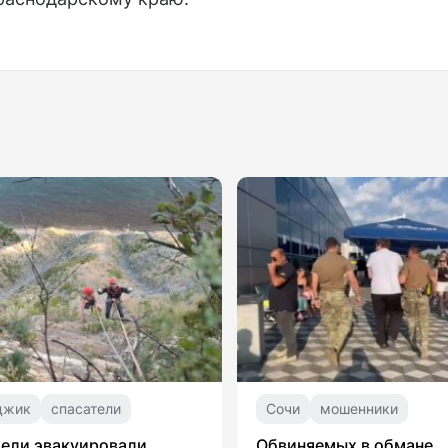
джик
спасатели
Сочи
мошенники
ели эвакуировали
Обвиняемых в обмане