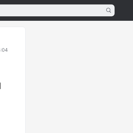
:04
м