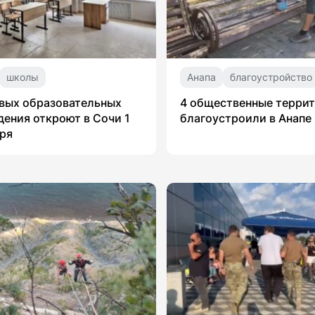
школы
Анапа
благоустройство
вых образовательных
4 общественные терри
ения откроют в Сочи 1
благоустроили в Анапе
ря