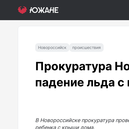
Новороссийск
происшествия
Прокуратура Н
падение льда с
В Новороссийске прокуратура прове
ребенка с крыши дома.