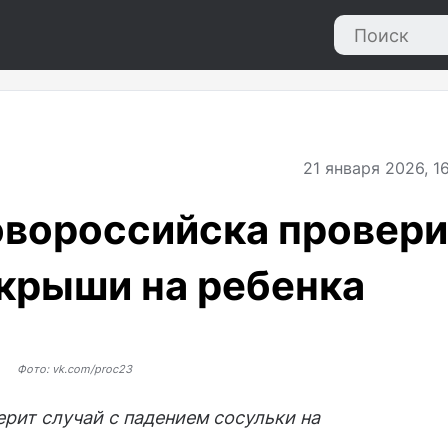
21
января 2026, 1
овороссийска провери
 крыши на ребенка
Фото: vk.com/proc23
рит случай с падением сосульки на