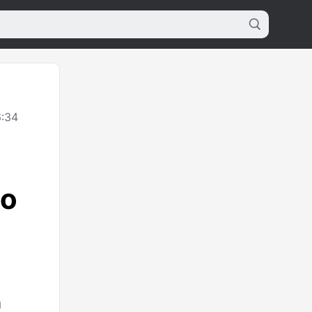
:34
го
а