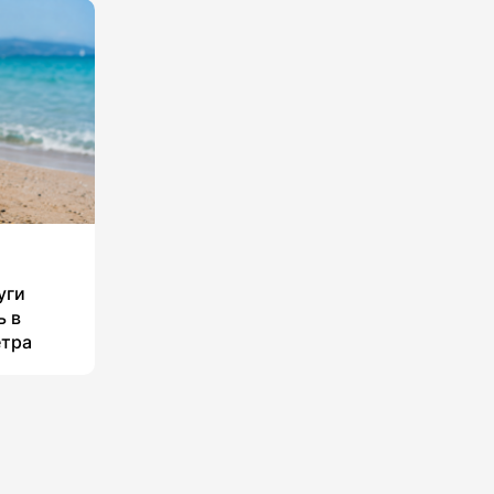
уги
ь в
етра