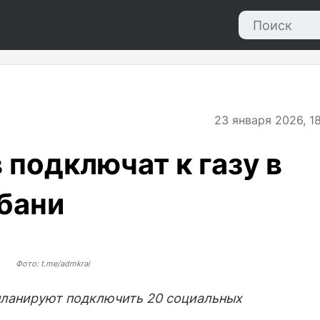
23
января 2026, 1
 подключат к газу в
убани
Фото: t.me/admkrai
 планируют подключить 20 социальных