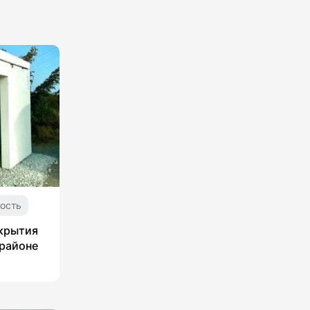
ость
укрытия
 районе