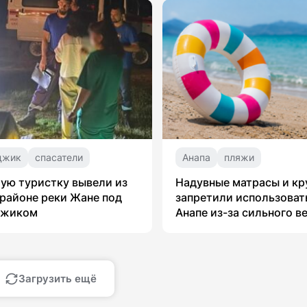
джик
спасатели
Анапа
пляжи
ую туристку вывели из
Надувные матрасы и кр
 районе реки Жане под
запретили использоват
джиком
Анапе из-за сильного в
Загрузить ещё