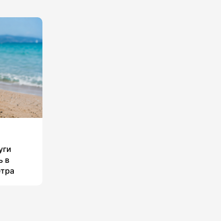
уги
ь в
етра