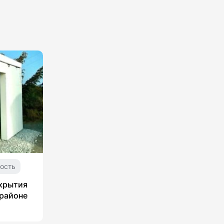
ость
укрытия
 районе