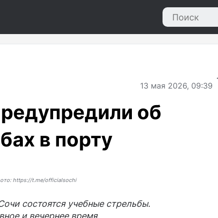
13
мая 2026, 09:39
предупредили об
бах в порту
ото: https://t.me/officialsochi
 Сочи состоятся учебные стрельбы.
вное и вечернее время.