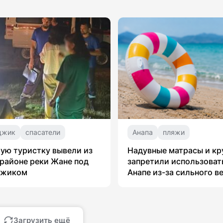
джик
спасатели
Анапа
пляжи
ую туристку вывели из
Надувные матрасы и кр
 районе реки Жане под
запретили использоват
джиком
Анапе из-за сильного в
Загрузить ещё