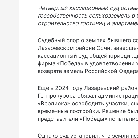
Четвертый кассационный суд остави
госсобственность сельхозземель в 
строительство гостиниц и апартаме
Судебный спор о землях бывшего с
Лазаревском районе Сочи, завершен
кассационный суд общей юрисдикци
фирма «Победа» в удовлетворении 
возврате земель Российской Федер
Еще в 2024 году Лазаревский район
Генпрокурора обязал администраци
«Верлиока» освободить участки, сн
временные постройки. Решение был
представители «Победы» попытались
Однако суд установил, что земли н