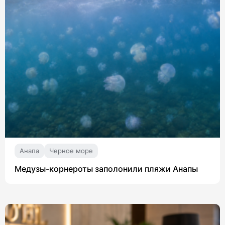
Анапа
Черное море
Медузы-корнероты заполонили пляжи Анапы