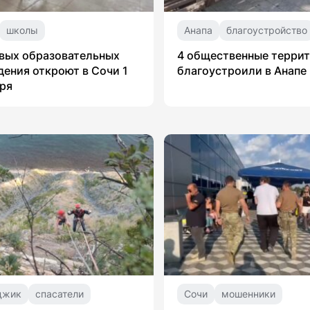
школы
Анапа
благоустройство
вых образовательных
4 общественные терри
ения откроют в Сочи 1
благоустроили в Анапе
ря
джик
спасатели
Сочи
мошенники