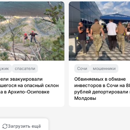
джик
спасатели
Сочи
мошенники
ели эвакуировали
Обвиняемых в обмане
шегося на опасный склон
инвесторов в Сочи на 8
а в Архипо-Осиповке
рублей депортировали 
Молдовы
Загрузить ещё