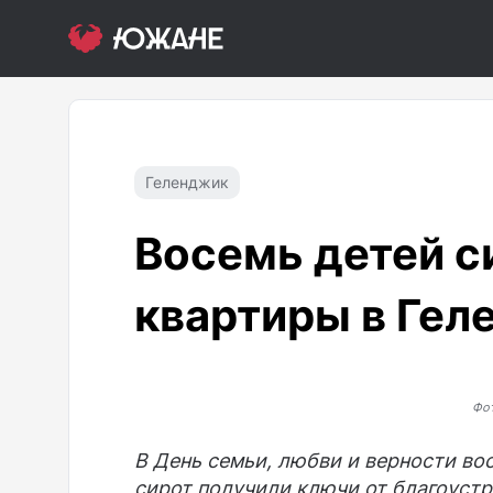
Геленджик
Восемь детей с
квартиры в Гел
Фот
В День семьи, любви и верности во
сирот получили ключи от благоустр