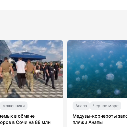
мошенники
Анапа
Черное море
яемых в обмане
Медузы-корнероты зап
оров в Сочи на 88 млн
пляжи Анапы