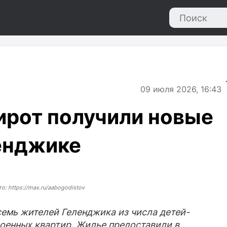
09
июля 2026, 16:43
ирот получили новые
енджике
о: https://max.ru/aabogodistov
семь жителей Геленджика из числа детей-
оенных квартир. Жилье предоставили в