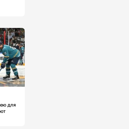
кею для
уют