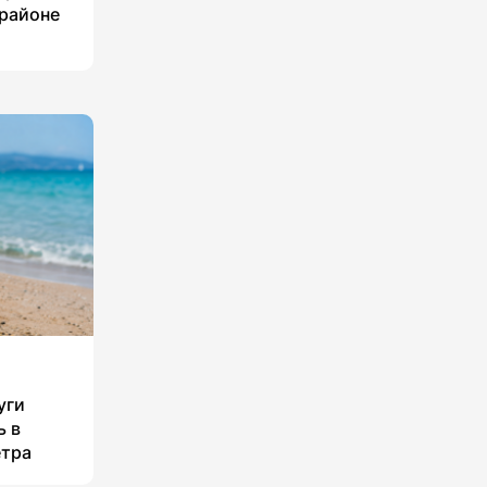
 районе
уги
ь в
етра