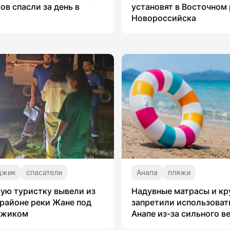
ов спасли за день в
установят в Восточном
Новороссийска
джик
спасатели
Анапа
пляжи
ую туристку вывели из
Надувные матрасы и кр
 районе реки Жане под
запретили использоват
джиком
Анапе из-за сильного в