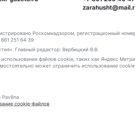
zarahusht@mail.
стрировано Роскомнадзором, регистрационный номер С
 861 251 64 39
тия». Главный редактор: Вербицкий В.В.
 использование файлов сооkіе, таких как Яндекс Метр
мостоятельно может ограничить использование сооkіе 
а Pav8na
вание cookie-файлов