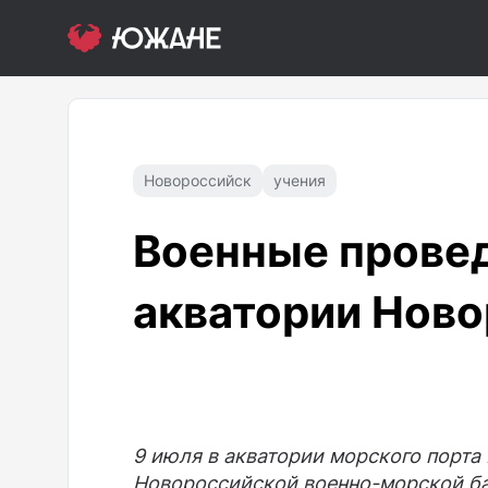
Новороссийск
учения
Военные провед
акватории Нов
9 июля в акватории морского порта
Новороссийской военно-морской ба