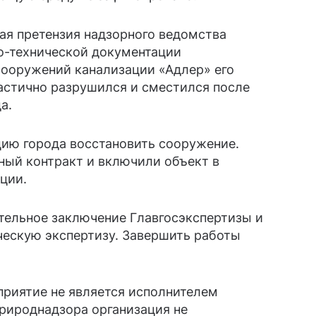
ная претензия надзорного ведомства
но-технической документации
сооружений канализации «Адлер» его
астично разрушился и сместился после
а.
цию города восстановить сооружение.
ный контракт и включили объект в
ции.
тельное заключение Главгосэкспертизы и
ческую экспертизу. Завершить работы
приятие не является исполнителем
природнадзора организация не