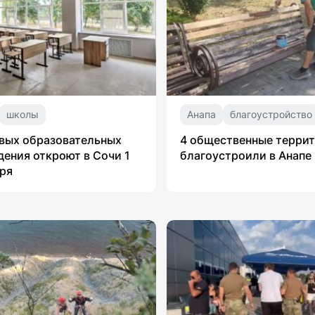
школы
Анапа
благоустройство
вых образовательных
4 общественные терри
ения откроют в Сочи 1
благоустроили в Анапе
ря