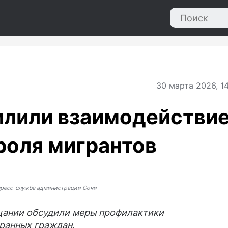
30
марта 2026, 1
илили взаимодействи
роля мигрантов
пресс-служба администрации Сочи
щании обсудили меры профилактики
ранных граждан.