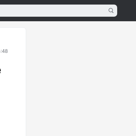
4:48
е