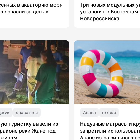
сенных в акваторию моря
Три новых модульных 
ов спасли за день в
установят в Восточном
Новороссийска
джик
спасатели
Анапа
пляжи
ую туристку вывели из
Надувные матрасы и кр
 районе реки Жане под
запретили использоват
джиком
Анапе из-за сильного в