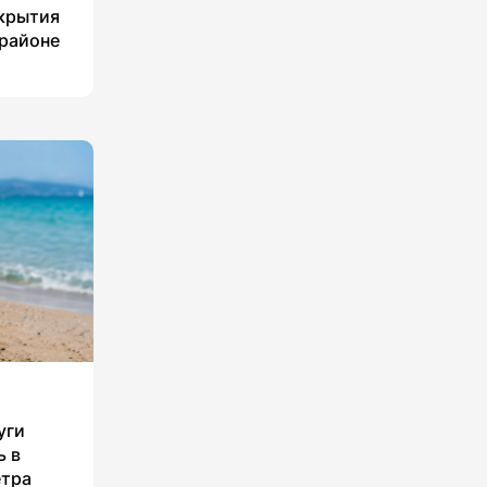
укрытия
 районе
уги
ь в
етра