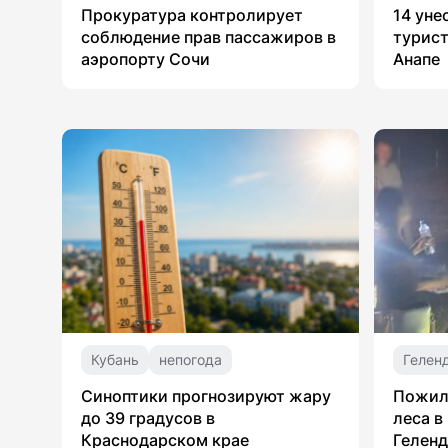
Прокуратура контролирует
14 уне
соблюдение прав пассажиров в
турист
аэропорту Сочи
Анапе
Кубань
непогода
Гелен
Синоптики прогнозируют жару
Пожил
до 39 градусов в
леса в
Краснодарском крае
Гелен