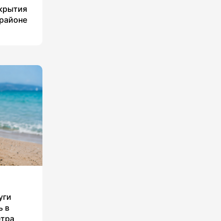
укрытия
 районе
уги
ь в
етра