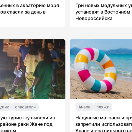
сенных в акваторию моря
Три новых модульных 
ов спасли за день в
установят в Восточном
Новороссийска
джик
спасатели
Анапа
пляжи
ую туристку вывели из
Надувные матрасы и кр
 районе реки Жане под
запретили использоват
джиком
Анапе из-за сильного в