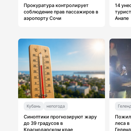
Прокуратура контролирует
14 уне
соблюдение прав пассажиров в
турист
аэропорту Сочи
Анапе
Кубань
непогода
Гелен
Синоптики прогнозируют жару
Пожил
до 39 градусов в
леса в
Краснодарском крае
Гелен