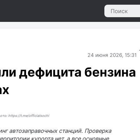
24
июня 2026, 15:31
или дефицита бензина
ах
ото: https://t.me/officialsochi
инг автозаправочных станций. Проверка
территории курорта нет, а все основные