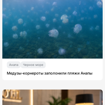
Анапа
Черное море
Медузы-корнероты заполонили пляжи Анапы