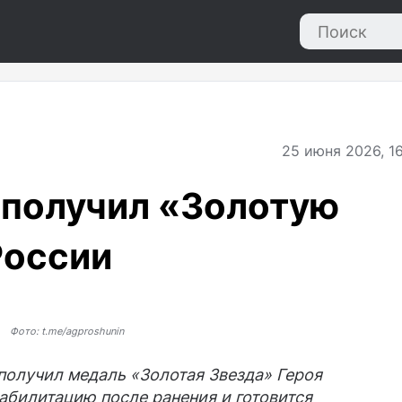
25
июня 2026, 16
 получил «Золотую
России
Фото: t.me/agproshunin
получил медаль «Золотая Звезда» Героя
абилитацию после ранения и готовится