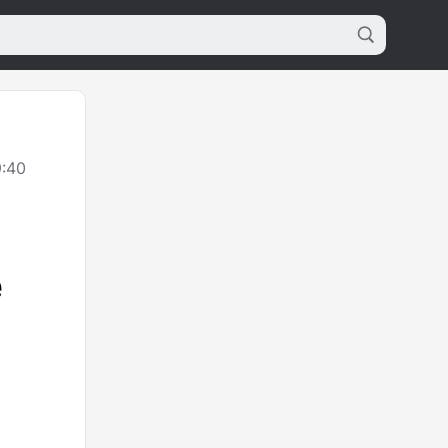
:40
е