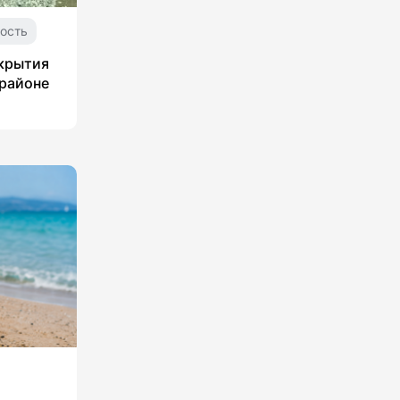
ость
укрытия
 районе