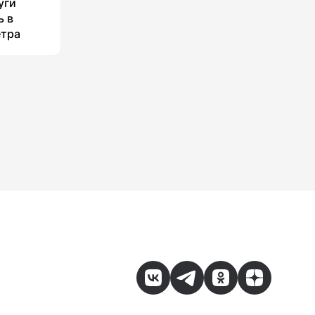
уги
ь в
етра