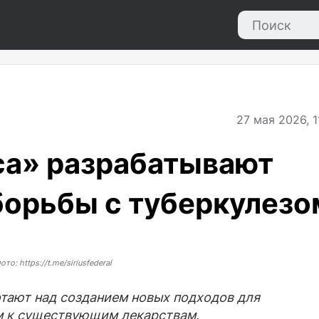
27
мая 2026, 1
са» разрабатывают
борьбы с туберкулезо
ото: https://t.me/siriusfederal
тают над созданием новых подходов для
м к существующим лекарствам.