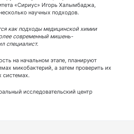
итета «Сириус» Игорь Халымбаджа,
несколько научных подходов.
тся как подходы медицинской химии
более современный мишень-
л специалист.
сть на начальном этапе, планируют
мах микобактерий, а затем проверить их
х системах.
ральный исследовательский центр