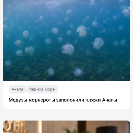
Анапа
Черное море
Медузы-корнероты заполонили пляжи Анапы