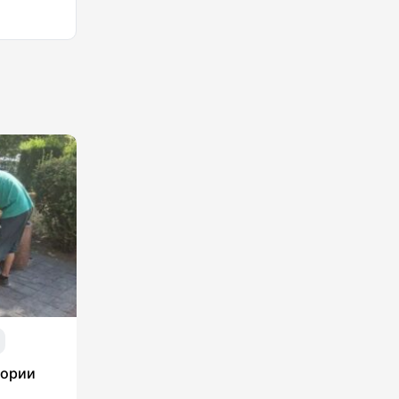
тории