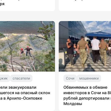
ря
джик
спасатели
Сочи
мошенники
ели эвакуировали
Обвиняемых в обмане
шегося на опасный склон
инвесторов в Сочи на 8
а в Архипо-Осиповке
рублей депортировали 
Молдовы