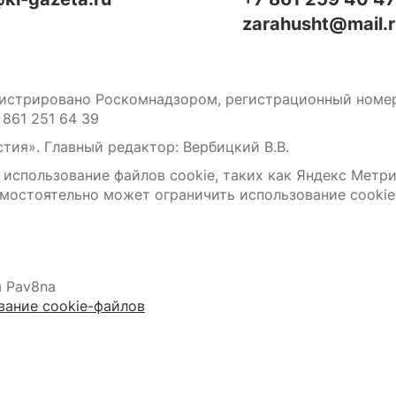
zarahusht@mail.
стрировано Роскомнадзором, регистрационный номер С
 861 251 64 39
тия». Главный редактор: Вербицкий В.В.
 использование файлов сооkіе, таких как Яндекс Метр
мостоятельно может ограничить использование сооkіе 
а Pav8na
вание cookie-файлов