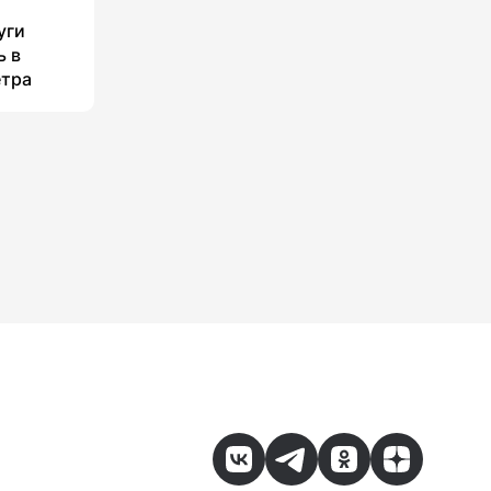
уги
ь в
етра