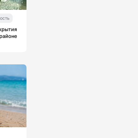
ость
укрытия
 районе