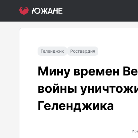
Геленджик
Росгвардия
Мину времен Ве
войны уничтож
Геленджика
Фот