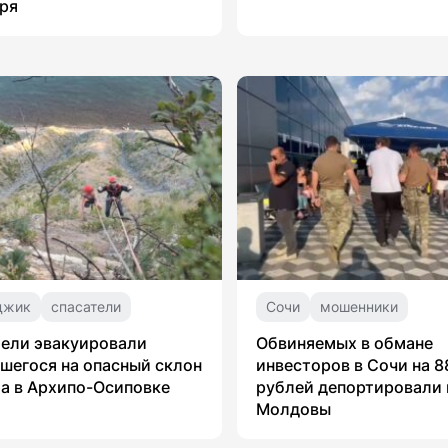
ря
джик
спасатели
Сочи
мошенники
ели эвакуировали
Обвиняемых в обмане
шегося на опасный склон
инвесторов в Сочи на 8
а в Архипо-Осиповке
рублей депортировали 
Молдовы