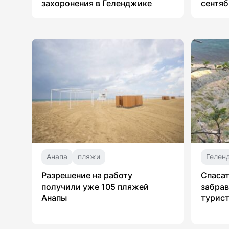
захоронения в Геленджике
сентяб
Анапа
пляжи
Гелен
Разрешение на работу
Спасат
получили уже 105 пляжей
забрав
Анапы
турист