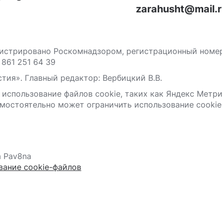
zarahusht@mail.
стрировано Роскомнадзором, регистрационный номер С
 861 251 64 39
тия». Главный редактор: Вербицкий В.В.
 использование файлов сооkіе, таких как Яндекс Метр
мостоятельно может ограничить использование сооkіе 
а Pav8na
вание cookie-файлов