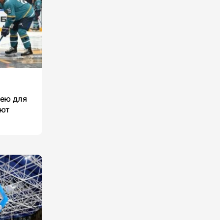
кею для
уют