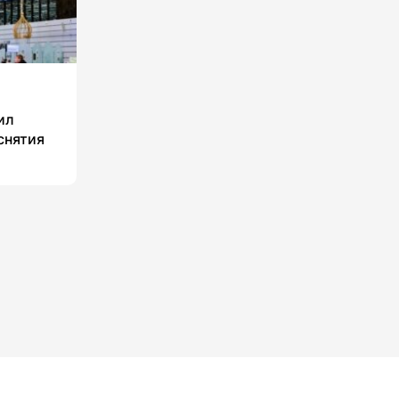
ил
снятия