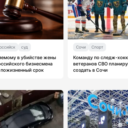
оссийск
суд
Сочи
Спорт
яемому в убийстве жены
Команду по следж-хок
ссийского бизнесмена
ветеранов СВО планир
 пожизненный срок
создать в Сочи