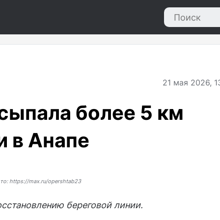
21
мая 2026, 1
сыпала более 5 км
и в Анапе
то: https://max.ru/opershtab23
осстановлению береговой линии.