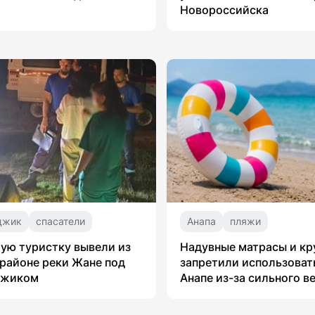
Новороссийска
джик
спасатели
Анапа
пляжи
ую туристку вывели из
Надувные матрасы и кр
 районе реки Жане под
запретили использоват
джиком
Анапе из-за сильного в