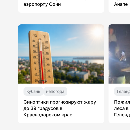
аэропорту Сочи
Анапе
Кубань
непогода
Гелен
Синоптики прогнозируют жару
Пожил
до 39 градусов в
леса в
Краснодарском крае
Гелен