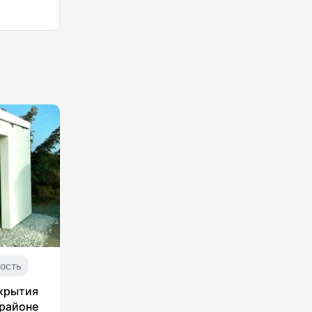
ость
укрытия
 районе