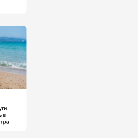
уги
ь в
етра