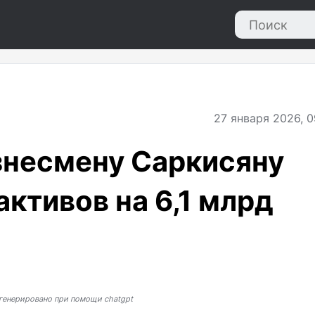
27
января 2026, 0
знесмену Саркисяну
активов на 6,1 млрд
генерировано при помощи chatgpt