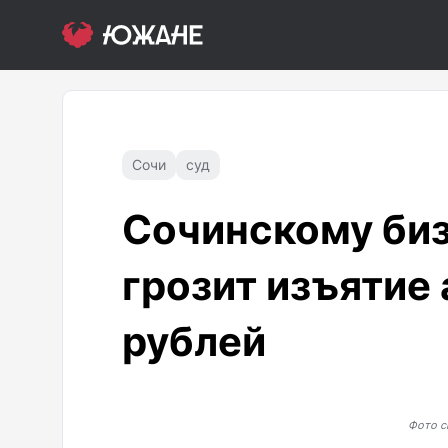
Сочи
суд
Сочинскому би
грозит изъятие 
рублей
Фото с