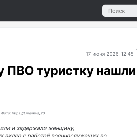
17
июня 2026, 12:45
у ПВО туристку нашли
Фото: https://t.me/mvd_23
вили и задержали женщину,
х видео с работой военнослужащих во