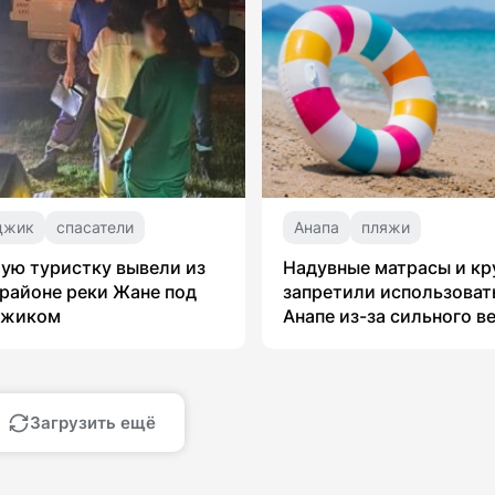
джик
спасатели
Анапа
пляжи
ую туристку вывели из
Надувные матрасы и кр
 районе реки Жане под
запретили использоват
джиком
Анапе из-за сильного в
Загрузить ещё