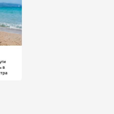
уги
ь в
етра