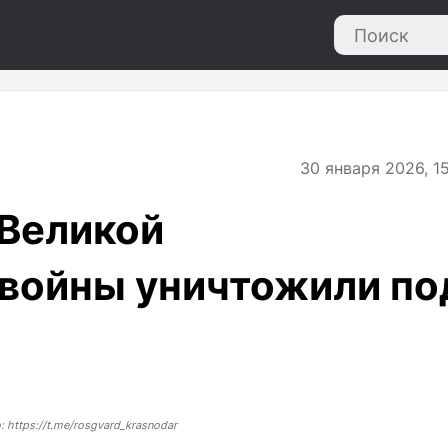
30
января 2026, 1
 Великой
 войны уничтожили по
 https://t.me/rosgvard_krasnodar