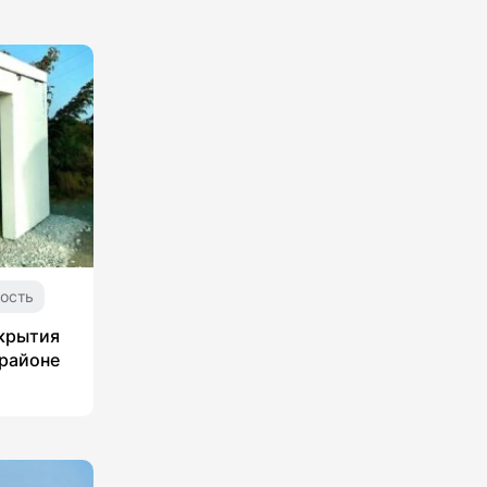
ость
укрытия
 районе