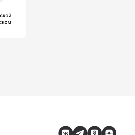
кской
йском