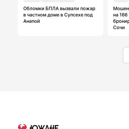
Обломки БПЛА вызвали пожар
Мошен
в частном доме в Супсехе под
на 166
Анапой
бронир
Сочи