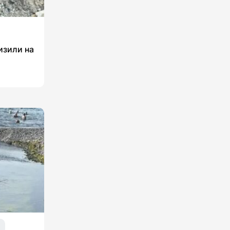
изили на
я