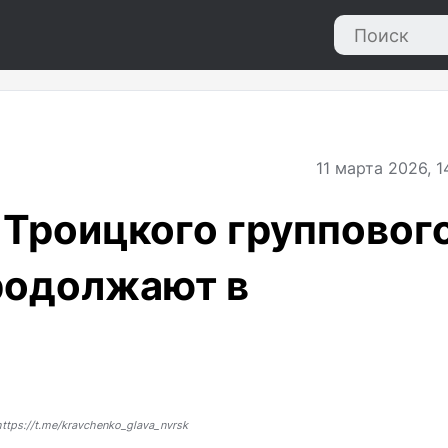
11
марта 2026, 1
Троицкого групповог
родолжают в
ttps://t.me/kravchenko_glava_nvrsk