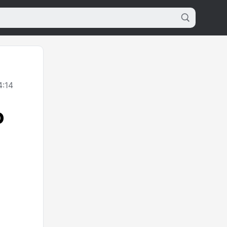
4:14
о