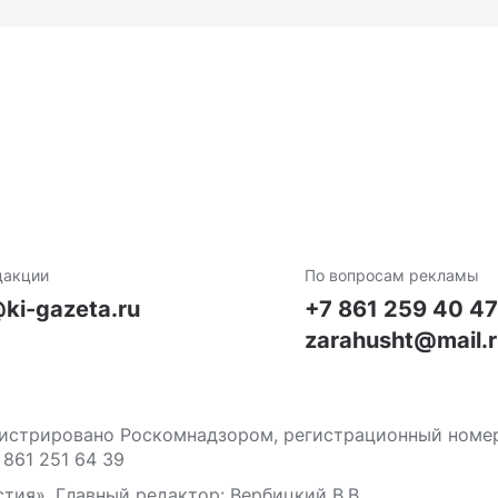
дакции
По вопросам рекламы
ki-gazeta.ru
+7 861 259 40 4
zarahusht@mail.
стрировано Роскомнадзором, регистрационный номер С
 861 251 64 39
тия». Главный редактор: Вербицкий В.В.