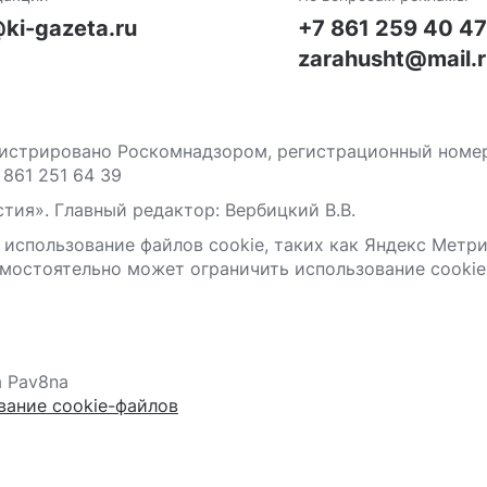
ki-gazeta.ru
+7 861 259 40 4
zarahusht@mail.
стрировано Роскомнадзором, регистрационный номер С
 861 251 64 39
тия». Главный редактор: Вербицкий В.В.
 использование файлов сооkіе, таких как Яндекс Метр
мостоятельно может ограничить использование сооkіе 
а Pav8na
вание cookie-файлов