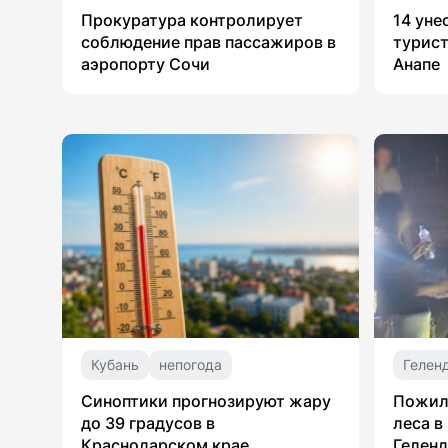
Прокуратура контролирует
14 уне
соблюдение прав пассажиров в
турист
аэропорту Сочи
Анапе
Кубань
непогода
Гелен
Синоптики прогнозируют жару
Пожил
до 39 градусов в
леса в
Краснодарском крае
Гелен