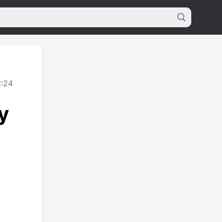
1:24
у