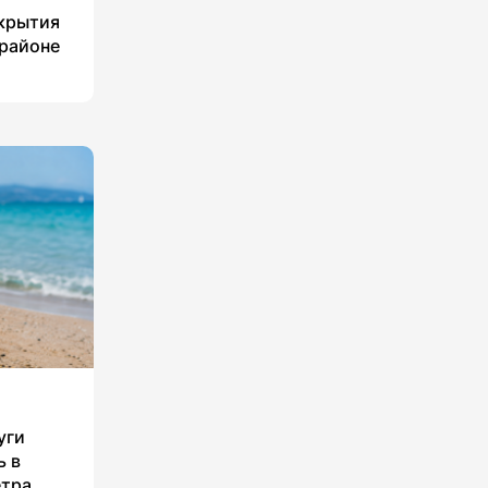
укрытия
 районе
уги
ь в
етра