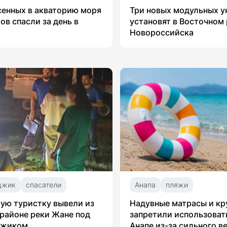
сенных в акваторию моря
Три новых модульных 
ов спасли за день в
установят в Восточном
Новороссийска
джик
спасатели
Анапа
пляжи
ую туристку вывели из
Надувные матрасы и кр
 районе реки Жане под
запретили использоват
джиком
Анапе из-за сильного в