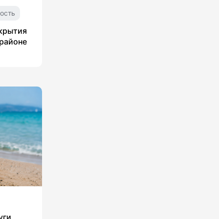
ость
укрытия
 районе
уги