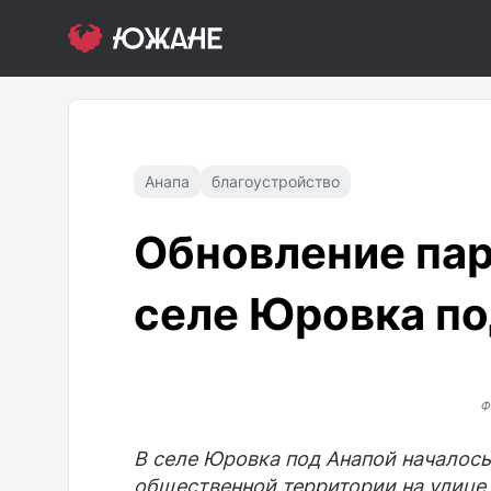
Анапа
благоустройство
Обновление пар
селе Юровка по
Ф
В селе Юровка под Анапой началос
общественной территории на улице