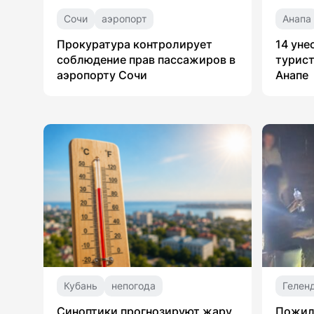
Сочи
аэропорт
Анапа
Прокуратура контролирует
14 уне
соблюдение прав пассажиров в
турист
аэропорту Сочи
Анапе
Кубань
непогода
Гелен
Синоптики прогнозируют жару
Пожил