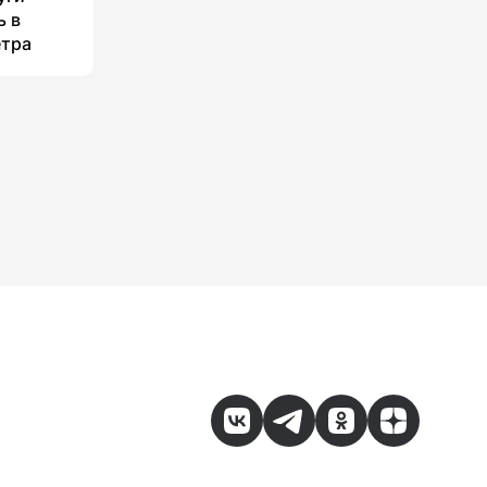
ь в
етра