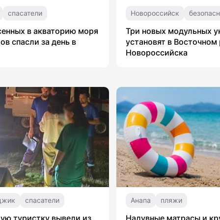
спасатели
Новороссийск
безопасн
сенных в акваторию моря
Три новых модульных 
ов спасли за день в
установят в Восточном
Новороссийска
джик
спасатели
Анапа
пляжи
ую туристку вывели из
Надувные матрасы и кр