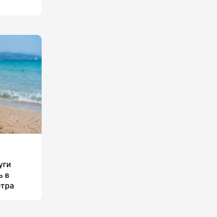
уги
ь в
етра