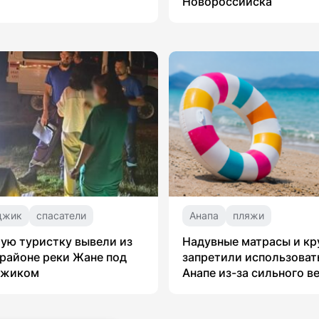
Новороссийска
джик
спасатели
Анапа
пляжи
ую туристку вывели из
Надувные матрасы и кр
 районе реки Жане под
запретили использоват
джиком
Анапе из-за сильного в