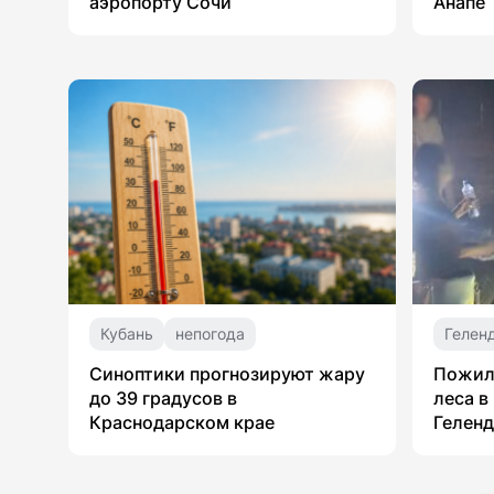
аэропорту Сочи
Анапе
Кубань
непогода
Гелен
Синоптики прогнозируют жару
Пожил
до 39 градусов в
леса в
Краснодарском крае
Гелен