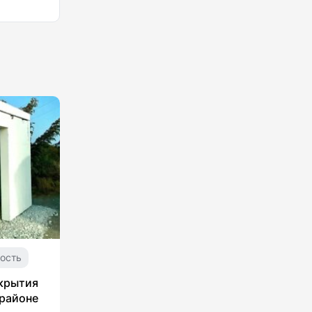
ость
укрытия
 районе