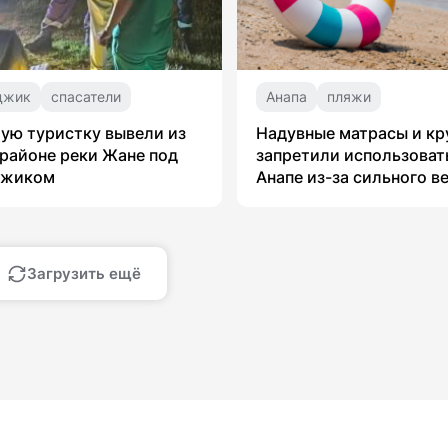
джик
спасатели
Анапа
пляжи
ую туристку вывели из
Надувные матрасы и кр
 районе реки Жане под
запретили использоват
джиком
Анапе из-за сильного в
Загрузить ещё