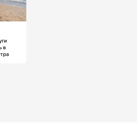
уги
ь в
етра