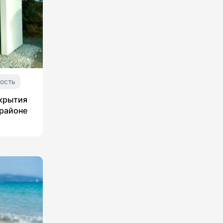
ость
укрытия
 районе