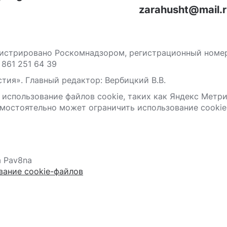
zarahusht@mail.
стрировано Роскомнадзором, регистрационный номер С
 861 251 64 39
тия». Главный редактор: Вербицкий В.В.
 использование файлов сооkіе, таких как Яндекс Метр
мостоятельно может ограничить использование сооkіе 
а Pav8na
вание cookie-файлов