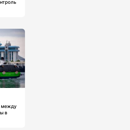
нтроль
ь между
ы в