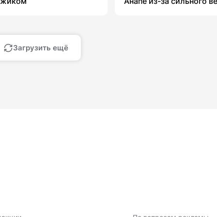
джиком
Анапе из-за сильного в
Загрузить ещё