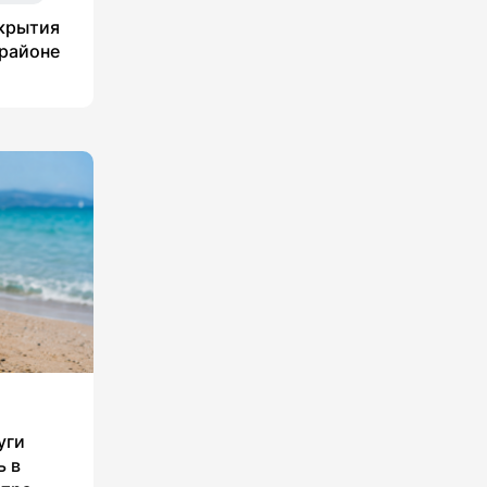
укрытия
 районе
уги
ь в