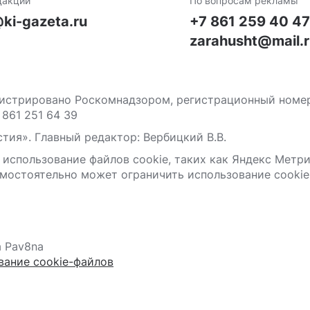
дакции
По вопросам рекламы
ki-gazeta.ru
+7 861 259 40 4
zarahusht@mail.
стрировано Роскомнадзором, регистрационный номер С
 861 251 64 39
тия». Главный редактор: Вербицкий В.В.
 использование файлов сооkіе, таких как Яндекс Метр
мостоятельно может ограничить использование сооkіе 
а Pav8na
вание cookie-файлов