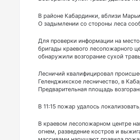
В районе Кабардинки, вблизи Марь
О задымлении со стороны леса соо
Для проверки информации на место
бригады краевого лесопожарного ц
обнаружили возгорание сухой травы
Лесничий квалифицировал происшес
Геленджикское лесничество, в Каб
Предварительная площадь возгорани
В 11:15 пожар удалось локализовать
В краевом лесопожарном центре на
огнем, разведение костров и выжиг
массивами нарушают правила пожар