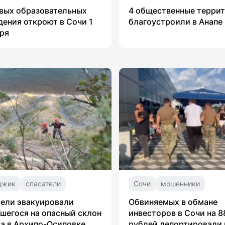
вых образовательных
4 общественные терри
ения откроют в Сочи 1
благоустроили в Анапе
ря
джик
спасатели
Сочи
мошенники
ели эвакуировали
Обвиняемых в обмане
шегося на опасный склон
инвесторов в Сочи на 8
а в Архипо-Осиповке
рублей депортировали 