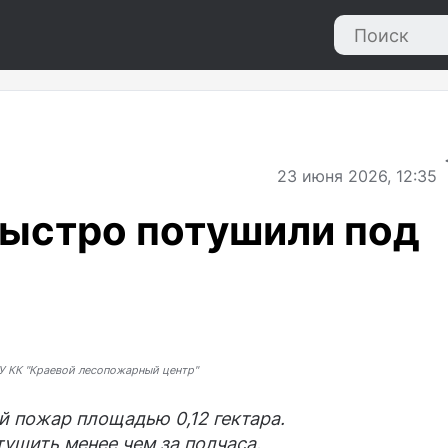
23
июня 2026, 12:35
быстро потушили под
У КК "Краевой лесопожарный центр"
 пожар площадью 0,12 гектара.
тушить менее чем за полчаса.