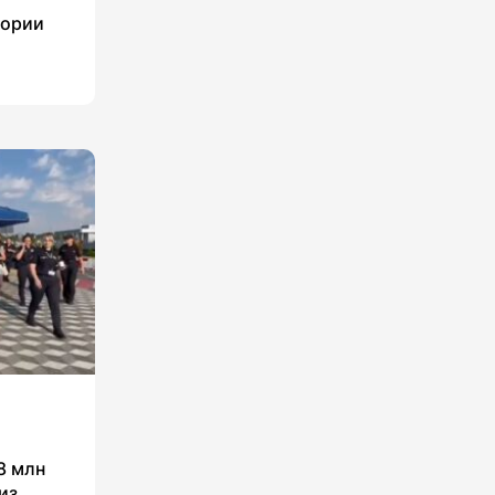
тории
8 млн
из