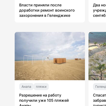
Власти приняли после
Два но
доработки ремонт воинского
учрежд
захоронения в Геленджике
сентяб
Анапа
пляжи
Гелен
Разрешение на работу
Спасат
получили уже 105 пляжей
забрав
Анапы
турист