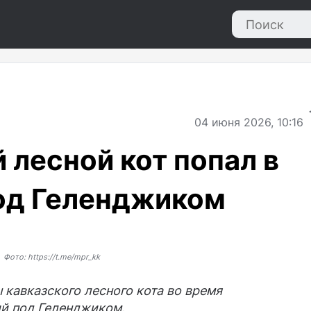
04
июня 2026, 10:16
лесной кот попал в
од Геленджиком
Фото: https://t.me/mpr_kk
кавказского лесного кота во время
й под Геленджиком.