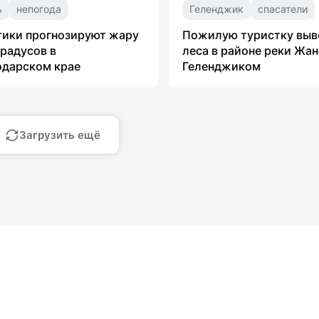
ь
непогода
Геленджик
спасатели
тики прогнозируют жару
Пожилую туристку выв
градусов в
леса в районе реки Жан
одарском крае
Геленджиком
Загрузить ещё