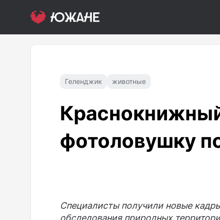
Геленджик
животные
Краснокнижный 
фотоловушку п
Специалисты получили новые кадры 
обследования природных территори