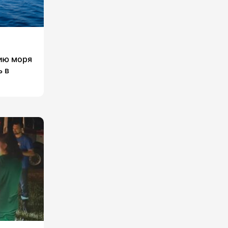
рию моря
ь в