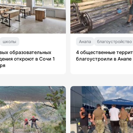
школы
Анапа
благоустройство
вых образовательных
4 общественные терри
ения откроют в Сочи 1
благоустроили в Анапе
ря