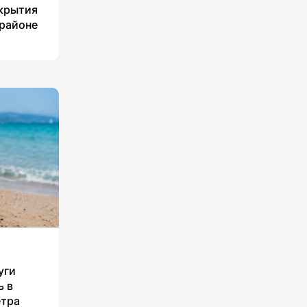
укрытия
 районе
уги
ь в
етра