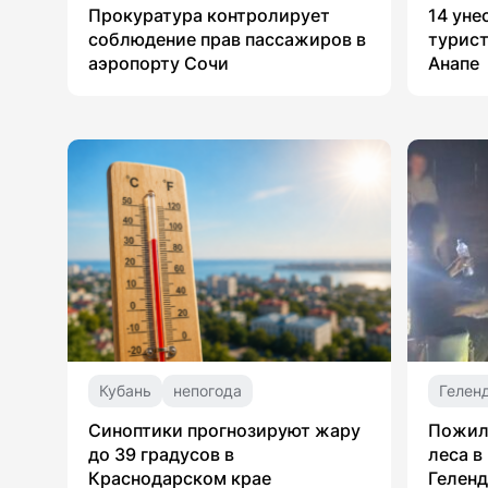
Прокуратура контролирует
14 уне
соблюдение прав пассажиров в
турист
аэропорту Сочи
Анапе
Кубань
непогода
Гелен
Синоптики прогнозируют жару
Пожил
до 39 градусов в
леса в
Краснодарском крае
Гелен