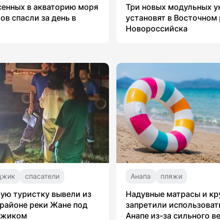
сенных в акваторию моря
Три новых модульных 
ов спасли за день в
установят в Восточном
Новороссийска
джик
спасатели
Анапа
пляжи
ую туристку вывели из
Надувные матрасы и кр
 районе реки Жане под
запретили использоват
джиком
Анапе из-за сильного в