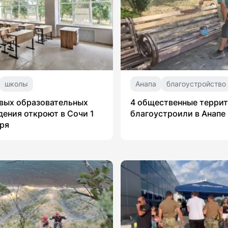
школы
Анапа
благоустройство
вых образовательных
4 общественные терри
ения откроют в Сочи 1
благоустроили в Анапе
ря