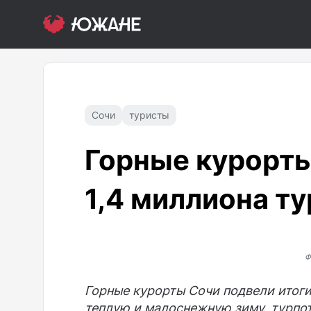
Сочи
туристы
Горные курорты
1,4 миллиона т
Ф
Горные курорты Сочи подвели итоги
теплую и малоснежную зиму, турпот