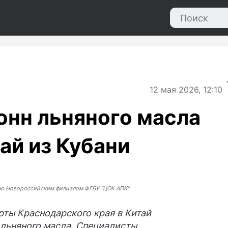
12
мая 2026, 12:10
тонн льняного масла
ай из Кубани
но Новороссийским филиалом ФГБУ "ЦОК АПК"
рты Краснодарского края в Китай
н льняного масла. Специалисты