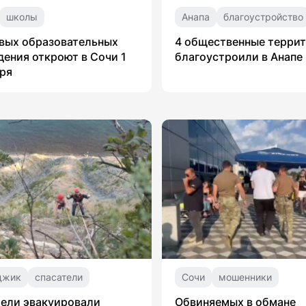
школы
Анапа
благоустройство
вых образовательных
4 общественные терри
ения откроют в Сочи 1
благоустроили в Анапе
ря
джик
спасатели
Сочи
мошенники
ели эвакуировали
Обвиняемых в обмане