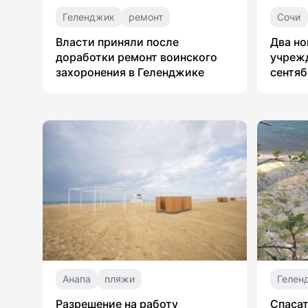
Геленджик
ремонт
Сочи
Власти приняли после
Два но
доработки ремонт воинского
учрежд
захоронения в Геленджике
сентяб
Анапа
пляжи
Гелен
Разрешение на работу
Спасат