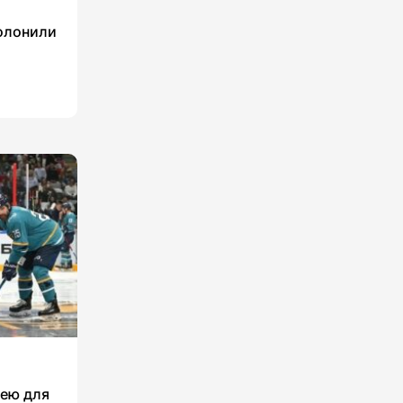
олонили
кею для