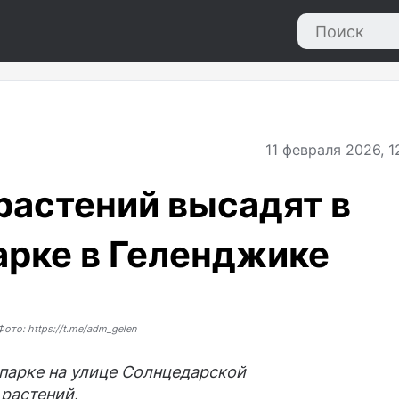
11
февраля 2026, 1
 растений высадят в
рке в Геленджике
Фото: https://t.me/adm_gelen
парке на улице Солнцедарской
 растений.