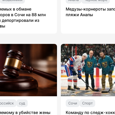
яемых в обмане
Медузы-корнероты зап
оров в Сочи на 88 млн
пляжи Анапы
 депортировали из
вы
оссийск
суд
Сочи
Спорт
яемому в убийстве жены
Команду по следж-хок