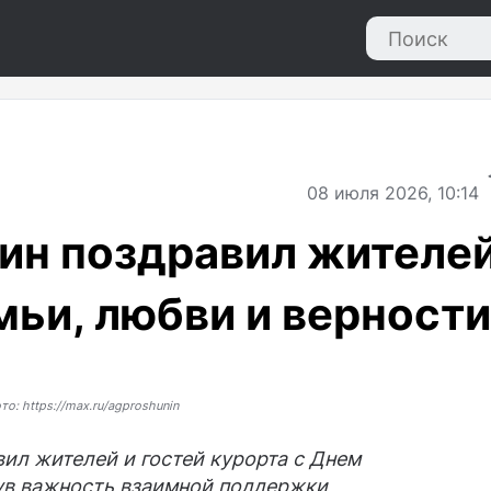
08
июля 2026, 10:14
ин поздравил жителе
мьи, любви и верности
то: https://max.ru/agproshunin
ил жителей и гостей курорта с Днем
ув важность взаимной поддержки,