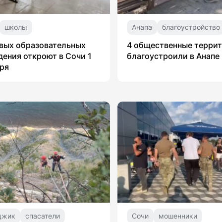
школы
Анапа
благоустройство
вых образовательных
4 общественные терри
ения откроют в Сочи 1
благоустроили в Анапе
ря
джик
спасатели
Сочи
мошенники