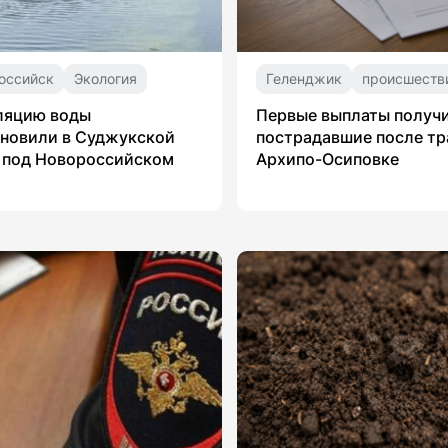
оссийск
Экология
Геленджик
происшеств
ляцию воды
Первые выплаты получ
новили в Суджукской
пострадавшие после тр
 под Новороссийском
Архипо-Осиповке