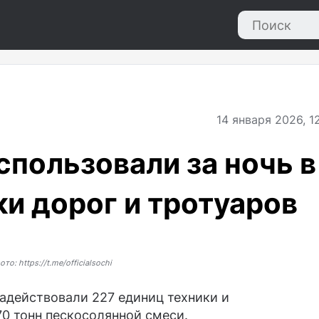
14
января 2026, 1
спользовали за ночь в
ки дорог и тротуаров
ото: https://t.me/officialsochi
задействовали 227 единиц техники и
70 тонн пескосолянной смеси.