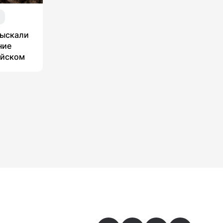
я
зыскали
ние
ийском