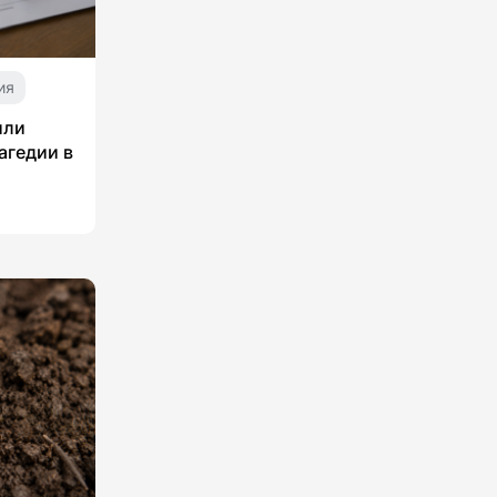
ия
или
агедии в