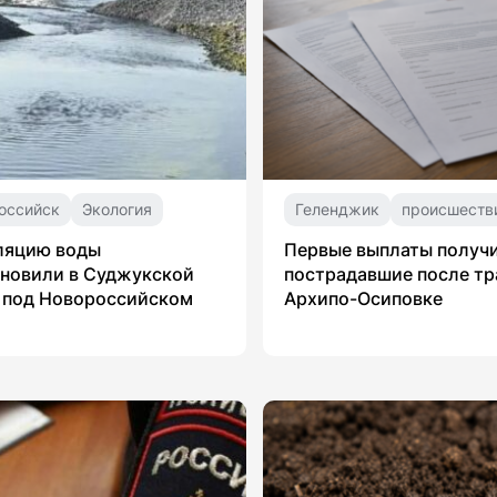
оссийск
Экология
Геленджик
происшеств
ляцию воды
Первые выплаты получ
новили в Суджукской
пострадавшие после тр
 под Новороссийском
Архипо-Осиповке