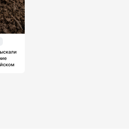
я
зыскали
ние
ийском