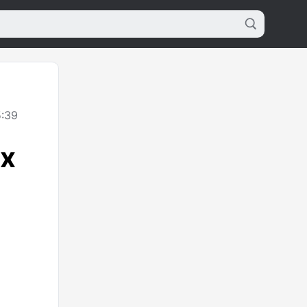
5:39
х