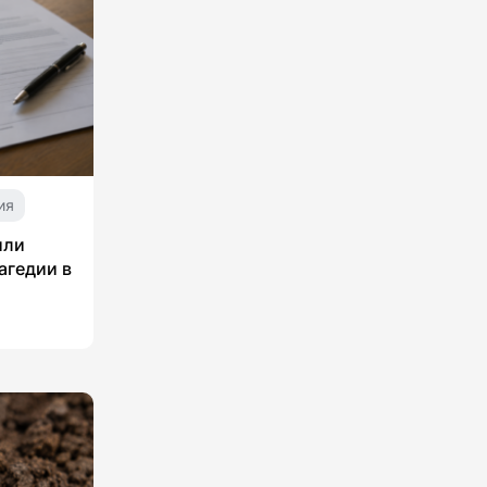
ия
или
агедии в